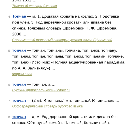
1949 1992 …
Толковый словарь Ожегова
Топчан
— м. 1. Дощатая кровать на козлах. 2. Подставка
4
под улей. 3. Род деревянной кровати или дивана без
спинки. Толковый словарь Ефремовой. Т. Ф. Ефремова.
2000 …
Современный толковый словарь русского языка Ефремовой
топчан
— топчан, топчаны, топчана, топчанов, топчану,
5
топчанам, топчан, топчаны, топчаном, топчанами, топчане,
топчанах (Источник: «Полная акцентуированная парадигма
по А. А. Зализняку») …
Формы слов
топчан
— топч ан, а …
6
Русский орфографический словарь
топчан
— (2 м), Р. топчана/; мн. топчаны/, Р. топчано/в …
7
Орфографический словарь русского языка
топчан
— а; м. Род деревянной кровати или дивана без
8
спинок. Обтянутый кожей т. Пляжный, больничный т.