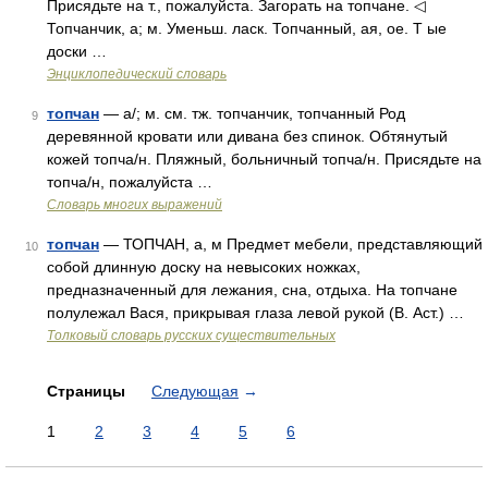
Присядьте на т., пожалуйста. Загорать на топчане. ◁
Топчанчик, а; м. Уменьш. ласк. Топчанный, ая, ое. Т ые
доски …
Энциклопедический словарь
топчан
— а/; м. см. тж. топчанчик, топчанный Род
9
деревянной кровати или дивана без спинок. Обтянутый
кожей топча/н. Пляжный, больничный топча/н. Присядьте на
топча/н, пожалуйста …
Словарь многих выражений
топчан
— ТОПЧАН, а, м Предмет мебели, представляющий
10
собой длинную доску на невысоких ножках,
предназначенный для лежания, сна, отдыха. На топчане
полулежал Вася, прикрывая глаза левой рукой (В. Аст.) …
Толковый словарь русских существительных
Страницы
Следующая
→
1
2
3
4
5
6